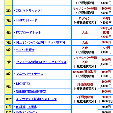
+1万通貨取引
+3000円
マイナンバー登録
1000円
2位
・
JFX[マトリックス]
+1万通貨取引
+5000円
ログイン
500円
3位
・
SBIFXトレード
[+複数通貨取引]
[+4000円]
3000円分
4位
・
FXブロードネット
入金
図書
+2000円
5位
・
岡三オンライン証券[くりっく株365]
入金
3000円
入金
777円
6位
・
YJFX![外貨ex]
+1万通貨取引
+3000円
マイナンバー登録
2000円
7位
・
セントラル短資FX[ダイレクトプラス]
入金
[+5000円]
[+複数通貨取引]
nano100通貨取引
1000円
8位
・
マネーパートナーズ
+1万通貨取引
+1000円
1000円
・
LIGHT FX
1千通貨取引
[+3000円]
9位
[+複数通貨取引]
・
新生銀行[新生銀行FX]
1000円
5千通貨取引
3000円
10位
・
インヴァスト証券[シストレ24]
[+複数通貨取引]
[+10000円
11位
・
IG証券[FX標準]
5000円
12位
・
外為オンライン
3000円