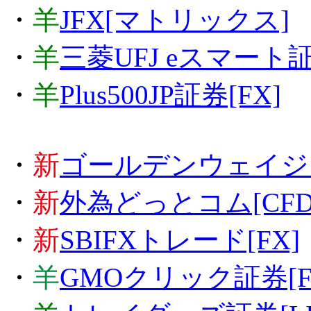
・
羊
JFX[マトリックス]
・
羊
三菱UFJ eスマート証
・
羊
Plus500JP証券[FX]
・
新
ゴールデンウェイジャパ
・
新
外為どっとコム[CFD
・
新
SBIFXトレード[FX]
・
羊
GMOクリック証券[F