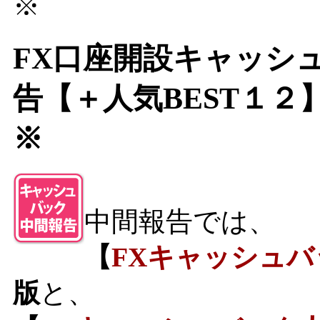
※
FX口座開設キャッシ
告【＋人気BEST１２
※
中間報告では、
【
FXキャッシュ
版
と、