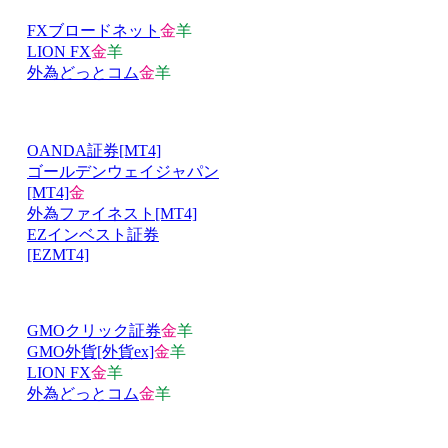
FXブロードネット
金
羊
LION FX
金
羊
外為どっとコム
金
羊
OANDA証券[MT4]
ゴールデンウェイジャパン
[MT4]
金
外為ファイネスト[MT4]
EZインベスト証券
[EZMT4]
GMOクリック証券
金
羊
GMO外貨[外貨ex]
金
羊
LION FX
金
羊
外為どっとコム
金
羊