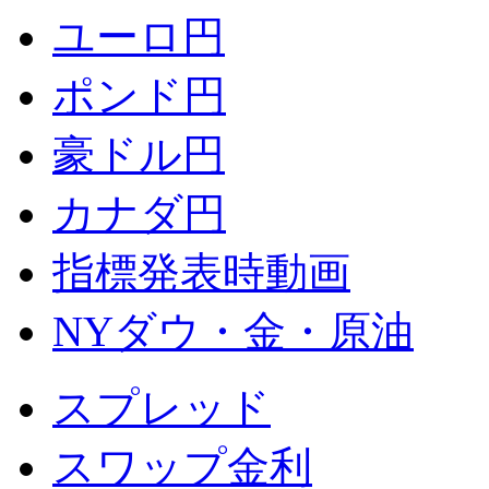
ユーロ円
ポンド円
豪ドル円
カナダ円
指標発表時動画
NYダウ・金・原油
スプレッド
スワップ金利