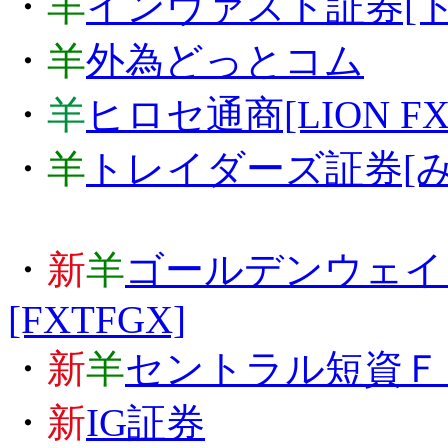
・
羊
インヴァスト証券[ト
・
羊
外為どっとコム
・
羊
ヒロセ通商[LION FX
・
羊
トレイダーズ証券[み
・
新
羊
ゴールデンウェイジ
[FXTFGX]
・
新
羊
セントラル短資Ｆ
・
新
IG証券