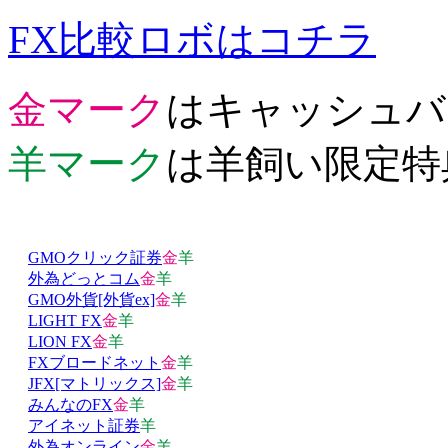
FX比較ロボはコチラ
金マーク
はキャッシュバ
羊マーク
は羊飼い限定特
GMOクリック証券
金
羊
外為どっとコム
金
羊
GMO外貨[外貨ex]
金
羊
LIGHT FX
金
羊
LION FX
金
羊
FXブロードネット
金
羊
JFX[マトリックス]
金
羊
みんなのFX
金
羊
アイネット証券
羊
外為オンライン
金
羊