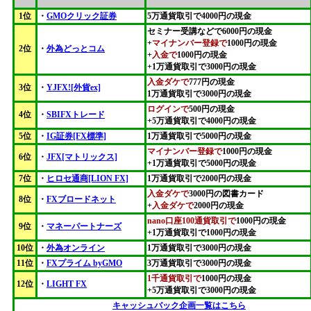
1位
・
GMOクリック証券
5万通貨取引で4000円の現金
セミナー受講などで6000円の現金
+
マイナンバー登録で
1000円の現金
2位
・
外為どっとコム
+
入金で
1000円の現金
+1万通貨取引で3000円の現金
入金ダケで
777円の現金
3位
・
YJFX![外貨ex]
1万通貨取引で3000円の現金
ログインで
500円の現金
4位
・
SBIFXトレード
+5万通貨取引で4000円の現金
5位
・
IG証券[FX標準]
1万通貨取引で5000円の現金
マイナンバー登録で
1000円の現金
6位
・
JFX[マトリックス]
+1万通貨取引で5000円の現金
7位
・
ヒロセ通商[LION FX]
1万通貨取引で2000円の現金
入金ダケで
3000円の図書カード
8位
・
FXブロードネット
+
入金ダケで
2000円の現金
nano口座100通貨取引で
1000円の現金
9位
・
マネーパートナーズ
+1万通貨取引で1000円の現金
10位
・
外為オンライン
1万通貨取引で3000円の現金
11位
・
FXプライム byGMO
3万通貨取引で3000円の現金
1千通貨取引で
1000円の現金
12位
・
LIGHT FX
+5万通貨取引で3000円の現金
キャッシュバック企画一覧はこちら