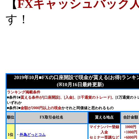
【
FXキャッシュバック人
す！
2019年10月■FXの口座開設で現金が貰える[お得]ランキ
(※10月16日最終更新)
ランキング掲載条件
■条件1■
貰える条件が[口座開設]、[入金]、[1千通貨のトレード]
、[1万通貨のト
いずれか
■条件2■
金額が2000円以上の現金
かそれと同価値と思われるもの
順位
FX取引会社名
貰える地点
合計金額
マイナンバー登録
1000円
入金
+1000円
1位
・
外為どっとコム
セミナー受講など
+6000円