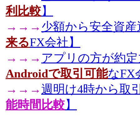
利比較
】
→→→
少額から安全資産
来る
FX会社】
→→→
アプリの方が約定
Androidで取引可能
なFX
→→→
週明け4時から取
能時間比較
】