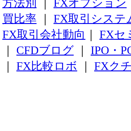
方法別
｜
FXオプション
買比率
｜
FX取引システ
FX取引会社動向
｜
FXセ
｜
CFDブログ
｜
IPO・
｜
FX比較ロボ
｜
FXク