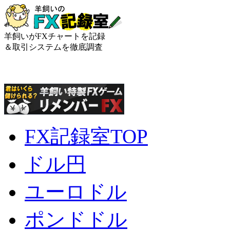
羊飼いがFXチャートを記録
＆取引システムを徹底調査
FX記録室TOP
ドル円
ユーロドル
ポンドドル