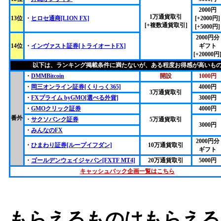
2000円
1万通貨取引
13位
・
ヒロセ通商[LION FX]
[+2000円]
[+複数通貨取引]
[+5000円]
2000円分
14位
・
インヴァスト証券[トライオートFX]
ギフト
[+20000円
↓
以下は、ランキング掲載条件に満たないが、ある程度お得感が高いも
・
DMMBitcoin
開設
1000円
・
岡三オンライン証券[くりっく365]
4000円
3万通貨取引
・
FXプライム byGMO[選べる外貨]
3000円
・
GMOクリック証券
4000円
番外
・
サクソバンク証券
5万通貨取引
3000円
・
みんなのFX
2000円分
・
ひまわり証券[ループイフダン]
10万通貨取引
ギフト
・
ゴールデンウェイジャパン[FXTF MT4]
20万通貨取引
5000円
キャッシュバック企画一覧はこちら
もらえるものはもらえる