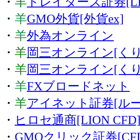
・
羊
トレイダーズ証券[LIG
・
羊
GMO外貨[外貨ex]
・
羊
外為オンライン
・
羊
岡三オンライン[くり
・
羊
岡三オンライン[くりっ
・
羊
FXブロードネット
・
羊
アイネット証券[ル
・
ヒロセ通商[LION CFD
・
GMOクリック証券[CFD