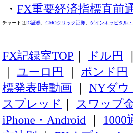
・
FX重要経済指標直前
チャートは
IG証券
、
GMOクリック証券
、
ゲインキャピタル・
FX記録室TOP
｜
ドル円
｜
ユーロ円
｜
ポンド円
標発表時動画
｜
NYダウ
スプレッド
｜
スワップ
iPhone・Android
｜
100