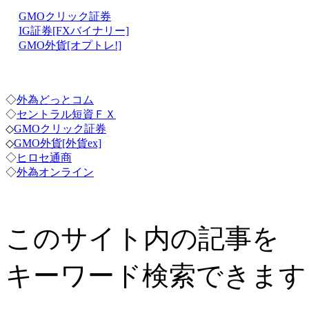
GMOクリック証券
IG証券[FXバイナリー]
GMO外貨[オプトレ!]
◇
外為どっとコム
◇
セントラル短資ＦＸ
◇
GMOクリック証券
◇
GMO外貨[外貨ex]
◇
ヒロセ通商
◇
外為オンライン
このサイト内の記事を
キーワード検索できます