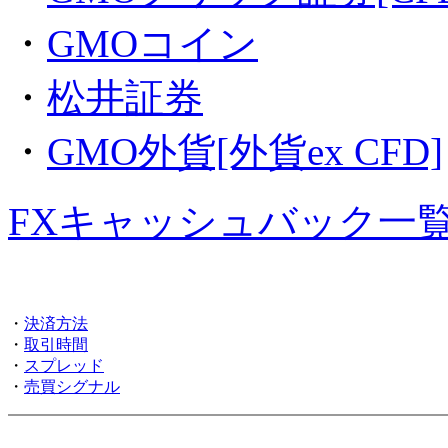
・
GMOコイン
・
松井証券
・
GMO外貨[外貨ex CFD]
FXキャッシュバック一
・
決済方法
・
取引時間
・
スプレッド
・
売買シグナル