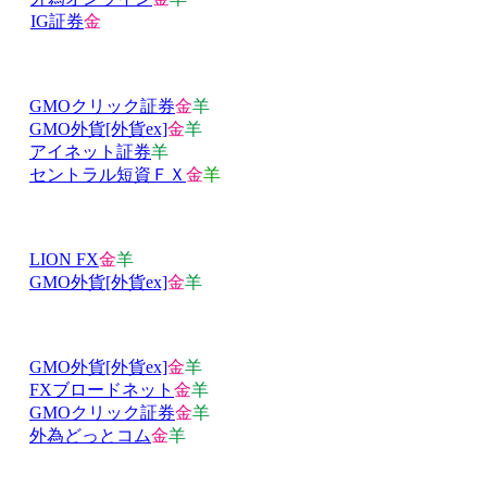
IG証券
金
GMOクリック証券
金
羊
GMO外貨[外貨ex]
金
羊
アイネット証券
羊
セントラル短資ＦＸ
金
羊
LION FX
金
羊
GMO外貨[外貨ex]
金
羊
GMO外貨[外貨ex]
金
羊
FXブロードネット
金
羊
GMOクリック証券
金
羊
外為どっとコム
金
羊