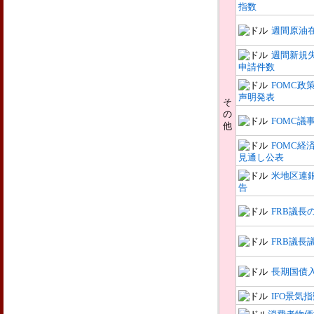
指数
週間原油
週間新規
申請件数
FOMC政
声明発表
そ
の
FOMC議
他
FOMC経
見通し公表
米地区連
告
FRB議長
FRB議長
長期国債
IFO景気