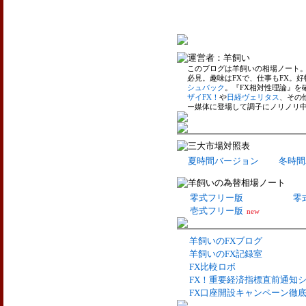
このブログは羊飼いの相場ノート
必見。趣味はFXで、仕事もFX。好
シュバック
。『FX相対性理論』を
ザイFX！
や
日経ヴェリタス
、その
ー媒体に登場して調子にノリノリ
夏時間バージョン
冬時間
零式フリー版
零
壱式フリー版
new
羊飼いのFXブログ
羊飼いのFX記録室
FX比較ロボ
FX！重要経済指標直前通知
FX口座開設キャンペーン徹