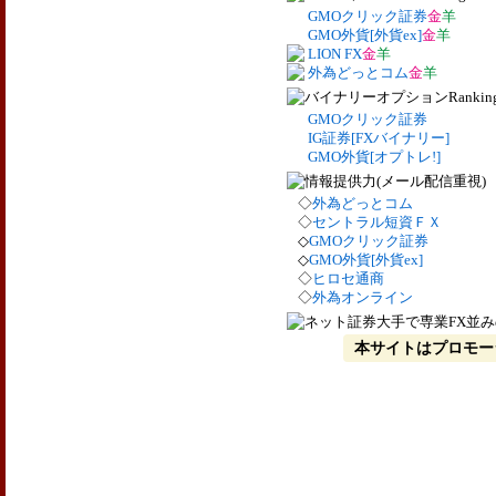
GMOクリック証券
金
羊
GMO外貨[外貨ex]
金
羊
LION FX
金
羊
外為どっとコム
金
羊
GMOクリック証券
IG証券[FXバイナリー]
GMO外貨[オプトレ!]
◇
外為どっとコム
◇
セントラル短資ＦＸ
◇
GMOクリック証券
◇
GMO外貨[外貨ex]
◇
ヒロセ通商
◇
外為オンライン
本サイトはプロモー