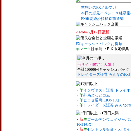
羊飼いのFXメルマガ
本日の必見イベント＆経済指
FX重要経済指標直前通知
2026年6月17日更新
FXキャッシュバックお得順
羊マーク
は羊飼いＦＸ限定特典
当サイト限定！人気！
合計10000円キャッシュバック
トレイダーズ証券[みんなのFX]
・
羊
インヴァスト証券[トライオー
・
羊
外為どっとコム
・
羊
ヒロセ通商[LION FX]
・
羊
トレイダーズ証券[みんなのF
・
新
羊
ゴールデンウェイジャパン[F
[FXTFGX]
・
新
羊
セントラル短資ＦＸ[ダイ