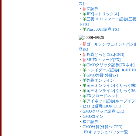
ス]
・
新
IG証券
・
羊
JFX[マトリックス]
・
羊
三菱UFJ eスマート証券[三菱
トFX]
・
羊
Plus500JP証券[FX]
・
新
ゴールデンウェイジャパン[商
品KO]
・
新
外為どっとコム[CFD]
・
新
SBIFXトレード[FX]
・
羊
GMOクリック証券[FXネオ]
・
羊
トレイダーズ証券[LIGHT FX
・
羊
GMO外貨[外貨ex]
・
羊
外為オンライン
・
羊
岡三オンライン[くりっく株3
・
羊
岡三オンライン[くりっく365
・
羊
FXブロードネット
・
羊
アイネット証券[ループイフ
・
ヒロセ通商[LION CFD]
・
GMOクリック証券[CFD]
・
GMOコイン
・
松井証券
・
GMO外貨[外貨ex CFD]
FXキャッシュバック一覧