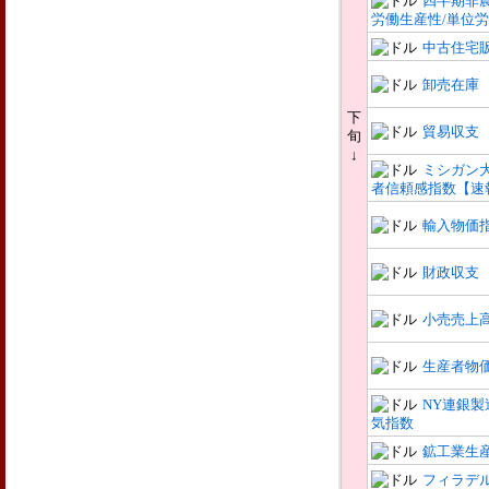
四半期非
労働生産性/単位
中古住宅
卸売在庫
下
貿易収支
旬
↓
ミシガン
者信頼感指数【速
輸入物価
財政収支
小売売上
生産者物
NY連銀製
気指数
鉱工業生
フィラデ