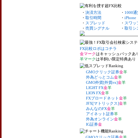
・
決済方法
・
1000
・
取引時間
・
iPhone
・
スプレッド
・
スワッ
・
売買シグナル
・
取引シ
FX比較ロボはコチラ
金マーク
はキャッシュバックあ
羊マーク
は羊飼い限定特典あり
GMOクリック証券
金
羊
外為どっとコム
金
羊
GMO外貨[外貨ex]
金
羊
LIGHT FX
金
羊
LION FX
金
羊
FXブロードネット
金
羊
JFX[マトリックス]
金
羊
みんなのFX
金
羊
アイネット証券
羊
外為オンライン
金
羊
IG証券
金
GMOクリック証券
金
羊