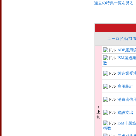
過去の特集一覧を見る
ユーロドル(EUR/
ADP雇用
ISM製造
数
製造業受
雇用統計
消費者信
↑
上
建設支出
旬
ISM非製
指数