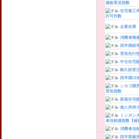
連銀景況指数
住宅着工件
許可件数
企業在庫
消費者物
四半期経
景気先行
中古住宅
耐久財受
四半期GD
シカゴ購
景気指数
新築住宅
個人所得/
ミシガン
者信頼感指数【確
消費者信
四半期雇