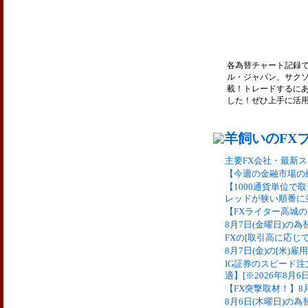
各為替チャート記録で
ル・ジャパン、サク
載！トレードするに
した！ぜひ上手に活
主要FX会社・最新スプ
【今週の金融市場の
【1000通貨単位
レッドが狭い順番に並
【FXライター高城の
8月7日(金曜日)の
FXの[取引高に応じ
8月7日(金)の[米)
IG証券のスピード
適】[※2026年8月6
【FX突撃取材！】8
8月6日(木曜日)の