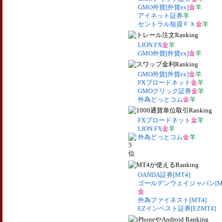
GMO外貨[外貨ex]
金
羊
アイネット証券
羊
セントラル短資ＦＸ
金
羊
LION FX
金
羊
GMO外貨[外貨ex]
金
羊
GMO外貨[外貨ex]
金
羊
FXブロードネット
金
羊
GMOクリック証券
金
羊
外為どっとコム
金
羊
FXブロードネット
金
羊
LION FX
金
羊
外為どっとコム
金
羊
OANDA証券[MT4]
ゴールデンウェイジャパン[MT
金
外為ファイネスト[MT4]
EZインベスト証券[EZMT4]