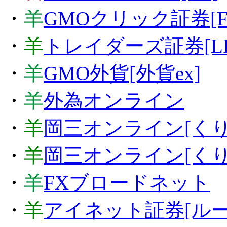
・
羊
GMOクリック証券[F
・
羊
トレイダーズ証券[LIG
・
羊
GMO外貨[外貨ex]
・
羊
外為オンライン
・
羊
岡三オンライン[くり
・
羊
岡三オンライン[くりっ
・
羊
FXブロードネット
・
羊
アイネット証券[ル