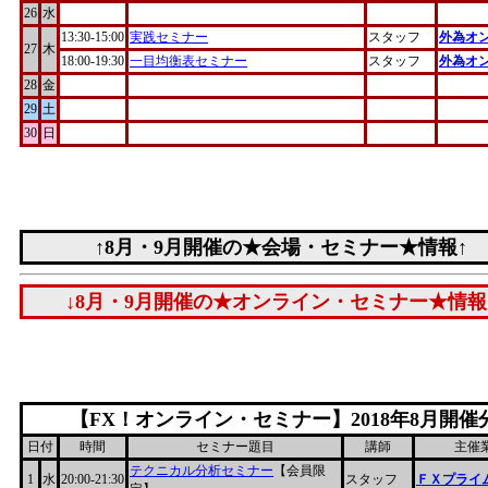
26
水
13:30-15:00
実践セミナー
スタッフ
外為オ
27
木
18:00-19:30
一目均衡表セミナー
スタッフ
外為オ
28
金
29
土
30
日
↑8月・9月開催の★会場・セミナー★情報↑
↓8月・9月開催の★オンライン・セミナー★情報
【FX！オンライン・セミナー】2018年8月開催
日付
時間
セミナー題目
講師
主催
テクニカル分析セミナー
【会員限
1
水
20:00-21:30
スタッフ
ＦＸプライム