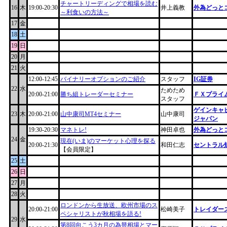
チャートリーディングで相場を読む
16
木
19:00-20:30
井上義教
外為どっと
～利食いの方法～
17
金
18
土
19
日
20
月
21
火
12:00-12:45
バイナリーオプションのご紹介
スタッフ
IG証券
22
水
ためため
20:00-21:00
勝ち組トレーダーセミナー
ＦＸプライム
スタッフ
ゲインキャ
23
木
20:00-21:00
山中康司MT4セミナー
山中康司
ジャパン
19:30-20:30
マネトレ!
神田卓也
外為どっと
24
金
現在(いま)のマーケット心理を探る
20:00-21:30
和田仁志
セントラル
【会員限定】
25
土
26
日
27
月
28
火
ロンドンから生放送、欧州市場のス
20:00-21:00
松崎美子
トレイダー
ペシャリストが秋相場を語る!
29
水
第8回向こう3カ月の為替相場とマー