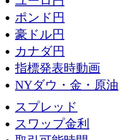
ユーロ円
ポンド円
豪ドル円
カナダ円
指標発表時動画
NYダウ・金・原油
スプレッド
スワップ金利