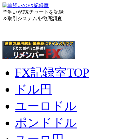
羊飼いがFXチャートを記録
＆取引システムを徹底調査
FX記録室TOP
ドル円
ユーロドル
ポンドドル