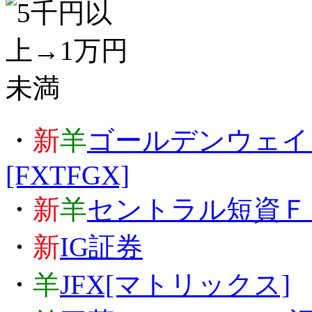
・
新
羊
ゴールデンウェイジ
[FXTFGX]
・
新
羊
セントラル短資Ｆ
・
新
IG証券
・
羊
JFX[マトリックス]