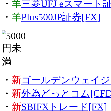
・
羊
三菱UFJ eスマート証
・
羊
Plus500JP証券[FX]
・
新
ゴールデンウェイジャパ
・
新
外為どっとコム[CFD
・
新
SBIFXトレード[FX]