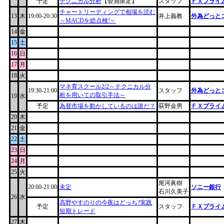
予定
テクニカル分析
【会員限定】
スタッフ
ＦＸプライム
チャートリーディングで相場を読む
13
木
19:00-20:30
井上義教
外為どっと
～MACDを総点検!～
14
金
15
土
16
日
17
月
18
火
マネ育スクール2/2～テクニカル分
19:30-21:00
スタッフ
外為どっと
析を用いての取引手法～
19
水
予定
為替市場を動かしているのは誰だ？
荻野金男
ＦＸプライム
20
木
21
金
22
土
23
日
24
月
25
火
尾河眞樹
20:00-21:00
未定
ソニー銀行
石川久美子
26
水
高野やすのりの今夜はどっち?実践
予定
スタッフ
ＦＸプライム
短期トレード
27
木