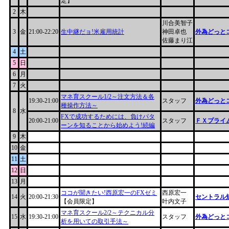
定】
2
木
川合美智子
3
金
21:00-22:20
生中継だョ!米雇用統計
神田卓也
外為どっと
佐藤まり江
4
土
5
日
6
月
7
火
マネ育スクール1/2～注文方法＆各
19:30-21:00
スタッフ
外為どっと
種操作方法～
8
水
FXで成功するためには、負けパタ
20:00-21:00
スタッフ
ＦＸプライム
ーンを知ることから始めよう!続編
9
木
10
金
11
土
12
日
13
月
ココが聞きたい!西原宏一のFXゼミ
西原宏一
14
火
20:00-21:30
セントラル
【会員限定】
叶内文子
マネ育スクール2/2～テクニカル分
15
水
19:30-21:00
スタッフ
外為どっと
析を用いての取引手法～