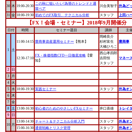
この秋に狙いたい!為替のトレンドと通
30
木
19:00-20:30
川合美智子
外為ど
貨ペア
31
金
18:00-19:30
初めてのFX取引、テクニカル分析
スタッフ
上田ハ
【FX！会場・セミナー】2018年9月開催分
日付
時間
セミナー題目
講師
主
岡崎良介
11:00-14:15
豊商事資産運用セミナー
【熊本】
杉村富生
豊商事
大橋ひろこ
1
土
西山孝四郎
FX・株価指数CFD一日徹底攻略
【愛
12:30-17:10
吉田恒
マネー
知】
スタッフ
2
日
3
月
4
火
5
水
18:00-19:30
実践セミナー
スタッフ
外為オ
6
木
7
金
8
土
13:00-16:30
初心者のためのやさしいFXセミナー
井口喜雄
トレイ
9
日
13:00-14:30
チャート＆テクニカル分析入門
スタッフ
外為オ
10
月
15:00-16:30
通貨戦略とリスク管理
スタッフ
外為オ