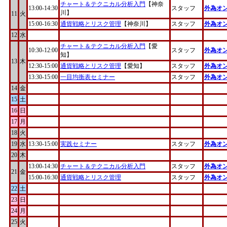
チャート＆テクニカル分析入門
【神奈
13:00-14:30
スタッフ
外為オ
川】
11
火
15:00-16:30
通貨戦略とリスク管理
【神奈川】
スタッフ
外為オ
12
水
チャート＆テクニカル分析入門
【愛
10:30-12:00
スタッフ
外為オ
知】
13
木
12:30-15:00
通貨戦略とリスク管理
【愛知】
スタッフ
外為オ
13:30-15:00
一目均衡表セミナー
スタッフ
外為オ
14
金
15
土
16
日
17
月
18
火
19
水
13:30-15:00
実践セミナー
スタッフ
外為オ
20
木
13:00-14:30
チャート＆テクニカル分析入門
スタッフ
外為オ
21
金
15:00-16:30
通貨戦略とリスク管理
スタッフ
外為オ
22
土
23
日
24
月
25
火