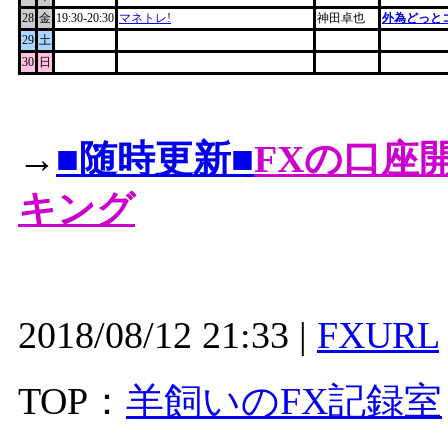
28
金
19:30-20:30
マネトレ!
神田卓也
外為どっと
29
土
30
日
→
■随時更新■
FXの口座
キング
2018/08/12 21:33 |
FXURL
TOP：
羊飼いのFX記録室