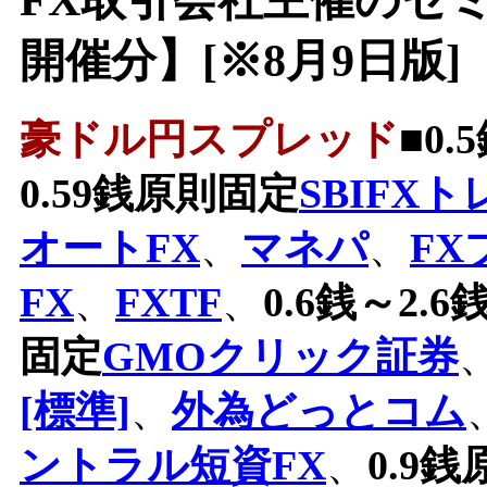
開催分】[※8月9日版]
豪ドル円スプレッド
■0
0.59銭原則固定
SBIFX
オートFX
、
マネパ
、
F
FX
、
FXTF
、
0.6銭～2.6
固定
GMOクリック証券
[標準]
、
外為どっとコム
ントラル短資FX
、
0.9