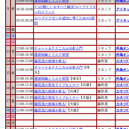
15:00-16:30
通貨戦略とリスク管理
スタッフ
外為オ
3つの難しいをすべて解決!ループイフダ
9
木
18:30-19:00
スタッフ
アイネ
ンのメリット
ループイフダンを成功に導くための3原
19:10-20:30
スタッフ
アイネ
則
10
金
11
土
12
日
13:00-14:30
チャート＆テクニカル分析入門
スタッフ
外為オ
13
月
15:00-16:30
通貨戦略とリスク管理
スタッフ
外為オ
14
火
13:00-15:00
藤田茂の相場を斬る!
藤田茂
カネツF
チャート＆テクニカル分析入門
【埼
13:00-14:30
スタッフ
外為オ
玉】
15
水
15:00-16:30
通貨戦略とリスク管理
【埼玉】
スタッフ
外為オ
12:00-12:45
藤田茂の実況ライブセミナー
【兵庫】
藤田茂
カネツF
16
木
13:00-15:00
藤田茂の相場を斬る!
【兵庫】
藤田茂
カネツF
12:00-12:45
藤田茂の実況ライブセミナー
【大阪】
藤田茂
カネツF
17
金
13:00-15:00
藤田茂の相場を斬る!
【大阪】
藤田茂
カネツF
18
土
12:00-14:00
藤田茂の相場を斬る!
【大阪】
藤田茂
カネツF
19
日
20
月