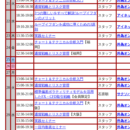
13:00-14:30
チャート＆テクニカル分析入門
スタッフ
外為オ
21
火
15:00-16:30
通貨戦略とリスク管理
スタッフ
外為オ
3つの難しいをすべて解決!ループイフダ
18:30-19:00
スタッフ
アイネ
ンのメリット
22
水
ループイフダンを成功に導くための3原
19:10-20:30
スタッフ
アイネ
則
23
木
13:30-15:00
実践セミナー
スタッフ
外為オ
チャート＆テクニカル分析入門
【福
10:30-12:00
スタッフ
外為オ
岡】
24
金
12:30-14:00
通貨戦略とリスク管理
【福岡】
スタッフ
外為オ
25
土
26
日
27
月
13:00-14:30
チャート＆テクニカル分析入門
スタッフ
外為オ
15:00-16:30
通貨戦略とリスク管理
スタッフ
外為オ
28
火
標準偏差ボラティリティモデルを活用
19:30-21:00
石原順
サクソ
したFX・CFD取引戦略
【会員限定】
チャート＆テクニカル分析入門
【大
10:30-12:00
スタッフ
外為オ
阪】
12:30-14:00
通貨戦略とリスク管理
【大阪】
スタッフ
外為オ
29
水
13:30-15:00
実践セミナー
スタッフ
外為オ
18:00-19:30
一目均衡表セミナー
スタッフ
外為オ