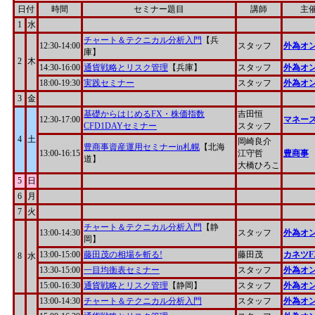
日付
時間
セミナー題目
講師
主
1
水
チャート＆テクニカル分析入門
【兵
12:30-14:00
スタッフ
外為オ
庫】
2
木
14:30-16:00
通貨戦略とリスク管理
【兵庫】
スタッフ
外為オ
18:00-19:30
実践セミナー
スタッフ
外為オ
3
金
基礎からはじめるFX・株価指数
吉田恒
12:30-17:00
マネー
CFD1DAYセミナー
スタッフ
4
土
岡崎良介
豊商事資産運用セミナーin札幌
【北海
13:00-16:15
江守哲
豊商事
道】
大橋ひろこ
5
日
6
月
7
火
チャート＆テクニカル分析入門
【静
13:00-14:30
スタッフ
外為オ
岡】
13:00-15:00
藤田茂の相場を斬る!
藤田茂
カネツF
8
水
13:30-15:00
一目均衡表セミナー
スタッフ
外為オ
15:00-16:30
通貨戦略とリスク管理
【静岡】
スタッフ
外為オ
13:00-14:30
チャート＆テクニカル分析入門
スタッフ
外為オ