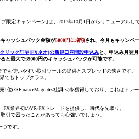
プ限定キャンペーン｣は、2017年10月1日からリニューアルして
の
キャッシュバック金額が
5000円に増額
され、今月もキャンペ
Oクリック証券[FXネオ]の新規口座開設申込み
と、申込み月翌月
ると最大で35000円のキャッシュバックが可能です。
心者でも使いやすい取引ツールの提供とスプレッドの狭さです。
業界でもトップクラス。
第1位(※FinanceMagnates社調べ)を獲得しており、これ
FX業界初のVR-FXトレードを提供し、時代を先取り。
、取引で困ったことがあっても心強いでしょう。
一つです。