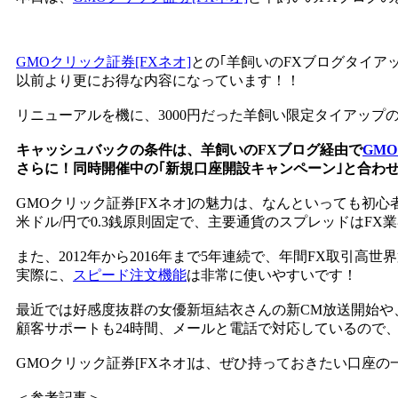
GMOクリック証券[FXネオ]
との｢羊飼いのFXブログタイアッ
以前より更にお得な内容になっています！！
リニューアルを機に、3000円だった羊飼い限定タイアップ
キャッシュバックの条件は、羊飼いのFXブログ経由で
GM
さらに！同時開催中の｢新規口座開設キャンペーン｣と合わせ
GMOクリック証券[FXネオ]の魅力は、なんといっても初
米ドル/円で0.3銭原則固定で、主要通貨のスプレッドはFX
また、2012年から2016年まで5年連続で、年間FX取引高世界
実際に、
スピード注文機能
は非常に使いやすいです！
最近では好感度抜群の女優新垣結衣さんの新CM放送開始や、
顧客サポートも24時間、メールと電話で対応しているので
GMOクリック証券[FXネオ]は、ぜひ持っておきたい口座の
＜参考記事＞