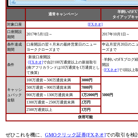
羊飼いのFX
通常キャンペーン
タイアップキ
対象口座
[FXネオ]
口座開設
2017年5月1日～
2017年10月1日～
期間
条件達成
口座開設の翌々月末の最終営業日のニュー
申込月翌月20日のニ
期間
ヨーククローズまで
ーズまで
･新規口座開設
･羊飼いのFXブログ
･
[FXネオ]
で合計100万通貨以上の新規取引
条件
開設
(南アフリカランドは10万通貨を1万通貨とし
･
[FXネオ]
で1回以上
て換算)
100万通貨～500万通貨未満
3000円
500万通貨～900万通貨未満
7000円
キャッシ
ュバック
900万通貨～1300万通貨未満
1万2000円
5000円
金額
1300万通貨～2500万通貨未満
2万円
2500万通貨以上
3万円
併用可能
ぜひこれを機に、
GMOクリック証券[FXネオ]
での取引を検