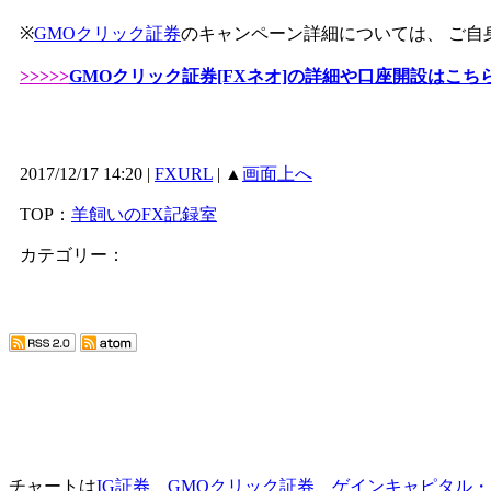
※
GMOクリック証券
のキャンペーン詳細については、 ご自
>>>>>
GMOクリック証券[FXネオ]の詳細や口座開設はこち
2017/12/17 14:20 |
FXURL
| ▲
画面上へ
TOP：
羊飼いのFX記録室
カテゴリー：
チャートは
IG証券
、
GMOクリック証券
、
ゲインキャピタル・