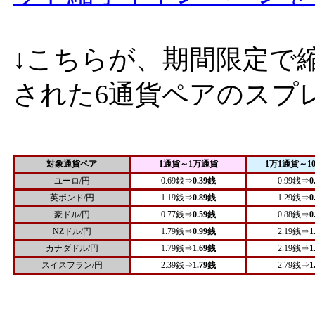
↓こちらが、期間限定で
された6通貨ペアのスプ
対象通貨ペア
1通貨～1万通貨
1万1通貨～1
ユーロ/円
0.69銭⇒
0.39銭
0.99銭⇒
0
英ポンド/円
1.19銭⇒
0.89銭
1.29銭⇒
0
豪ドル/円
0.77銭⇒
0.59銭
0.88銭⇒
0
NZドル/円
1.79銭⇒
0.99銭
2.19銭⇒
1
カナダドル/円
1.79銭⇒
1.69銭
2.19銭⇒
1
スイスフラン/円
2.39銭⇒
1.79銭
2.79銭⇒
1