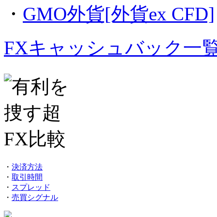
・
GMO外貨[外貨ex CFD]
FXキャッシュバック一
・
決済方法
・
取引時間
・
スプレッド
・
売買シグナル