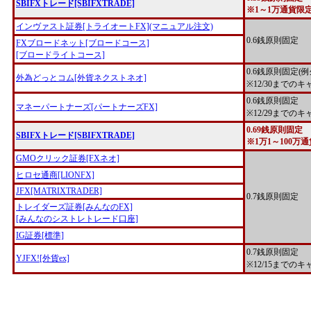
SBIFXトレード[SBIFXTRADE]
※1～1万通貨限
インヴァスト証券[トライオートFX](マニュアル注文)
0.6銭原則固定
FXブロードネット[ブロードコース]
[ブロードライトコース]
0.6銭原則固定(
外為どっとコム[外貨ネクストネオ]
※12/30までの
0.6銭原則固定
マネーパートナーズ[パートナーズFX]
※12/29までの
0.69銭原則固定
SBIFXトレード[SBIFXTRADE]
※1万1～100万
GMOクリック証券[FXネオ]
ヒロセ通商[LIONFX]
JFX[MATRIXTRADER]
0.7銭原則固定
トレイダーズ証券[みんなのFX]
[みんなのシストレトレード口座]
IG証券[標準]
0.7銭原則固定
YJFX![外貨ex]
※12/15までの