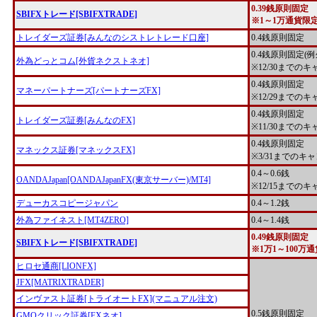
0.39銭原則固定
SBIFXトレード[SBIFXTRADE]
※1～1万通貨限
トレイダーズ証券[みんなのシストレトレード口座]
0.4銭原則固定
0.4銭原則固定(
外為どっとコム[外貨ネクストネオ]
※12/30までの
0.4銭原則固定
マネーパートナーズ[パートナーズFX]
※12/29までの
0.4銭原則固定
トレイダーズ証券[みんなのFX]
※11/30までの
0.4銭原則固定
マネックス証券[マネックスFX]
※3/31までのキ
0.4～0.6銭
OANDAJapan[OANDAJapanFX(東京サーバー)/MT4]
※12/15までの
デューカスコピージャパン
0.4～1.2銭
外為ファイネスト[MT4ZERO]
0.4～1.4銭
0.49銭原則固定
SBIFXトレード[SBIFXTRADE]
※1万1～100万
ヒロセ通商[LIONFX]
JFX[MATRIXTRADER]
インヴァスト証券[トライオートFX](マニュアル注文)
0.5銭原則固定
GMOクリック証券[FXネオ]