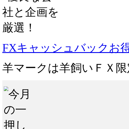
FXキャッシュバックお
羊マーク
は羊飼いＦＸ限