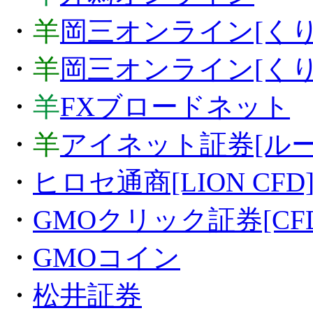
・
羊
岡三オンライン[くり
・
羊
岡三オンライン[くりっ
・
羊
FXブロードネット
・
羊
アイネット証券[ル
・
ヒロセ通商[LION CFD
・
GMOクリック証券[CFD
・
GMOコイン
・
松井証券