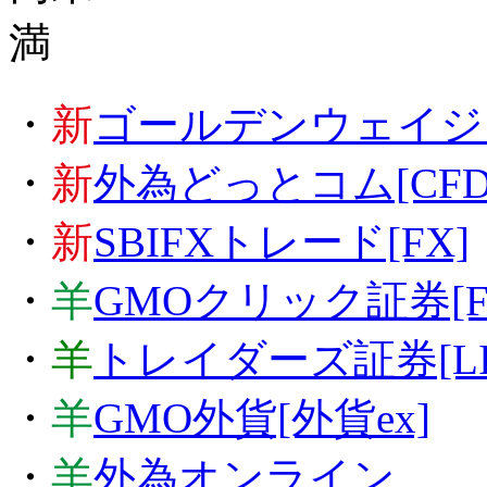
・
新
ゴールデンウェイジャパ
・
新
外為どっとコム[CFD
・
新
SBIFXトレード[FX]
・
羊
GMOクリック証券[F
・
羊
トレイダーズ証券[LIG
・
羊
GMO外貨[外貨ex]
・
羊
外為オンライン