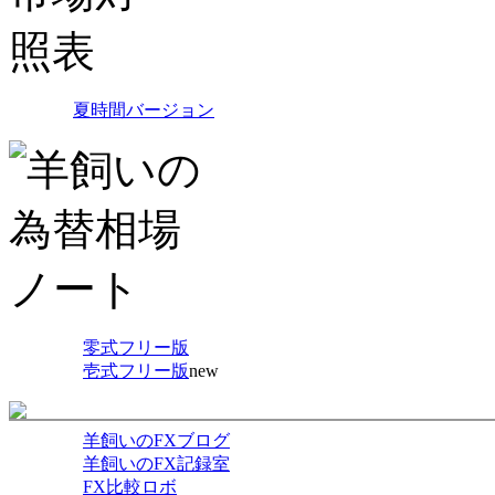
夏時間バージョン
零式フリー版
壱式フリー版
new
羊飼いのFXブログ
羊飼いのFX記録室
FX比較ロボ