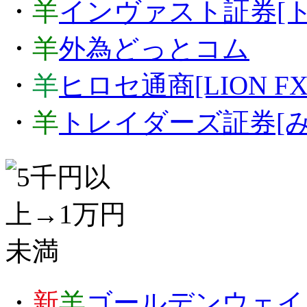
・
羊
インヴァスト証券[ト
・
羊
外為どっとコム
・
羊
ヒロセ通商[LION FX
・
羊
トレイダーズ証券[み
・
新
羊
ゴールデンウェイジ