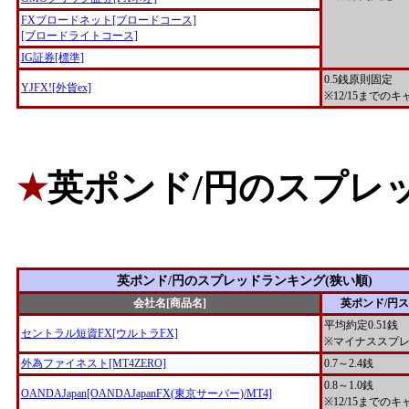
FXブロードネット[ブロードコース]
[ブロードライトコース]
IG証券[標準]
0.5銭原則固定
YJFX![外貨ex]
※12/15までの
英ポンド/円のスプレ
★
英ポンド/円のスプレッドランキング(狭い順)
会社名[商品名]
英ポンド/円
平均約定0.51銭
セントラル短資FX[ウルトラFX]
※マイナススプ
外為ファイネスト[MT4ZERO]
0.7～2.4銭
0.8～1.0銭
OANDAJapan[OANDAJapanFX(東京サーバー)/MT4]
※12/15までの