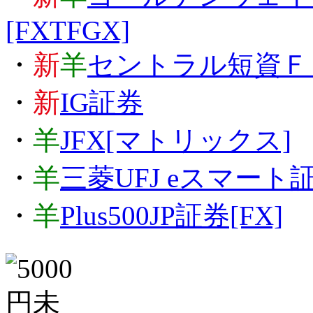
[FXTFGX]
・
新
羊
セントラル短資Ｆ
・
新
IG証券
・
羊
JFX[マトリックス]
・
羊
三菱UFJ eスマート証
・
羊
Plus500JP証券[FX]