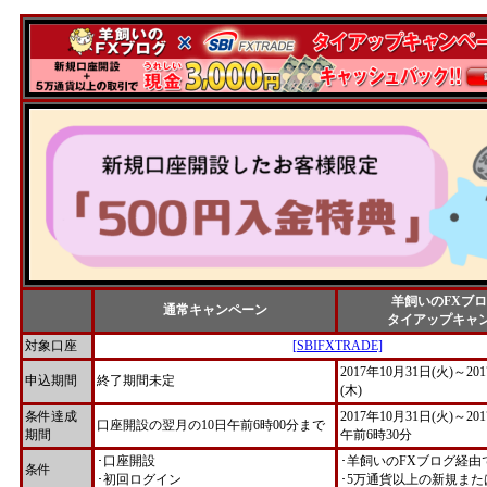
羊飼いのFXブ
通常キャンペーン
タイアップキャ
対象口座
[SBIFXTRADE]
2017年10月31日(火)～20
申込期間
終了期間未定
(木)
条件達成
2017年10月31日(火)～20
口座開設の翌月の10日午前6時00分まで
期間
午前6時30分
･口座開設
･羊飼いのFXブログ経
条件
･初回ログイン
･5万通貨以上の新規ま