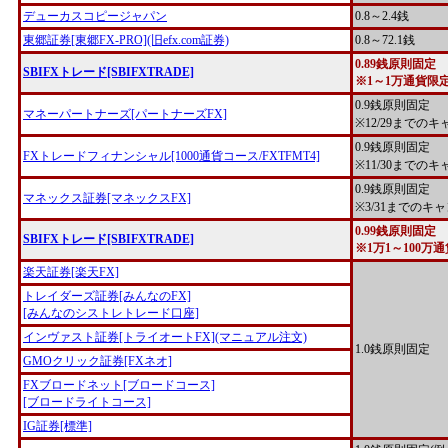
デューカスコピージャパン
0.8～2.4銭
東郷証券[東郷FX-PRO](旧efx.com証券)
0.8～72.1銭
0.89銭原則固定
SBIFXトレード[SBIFXTRADE]
※1～1万通貨限
0.9銭原則固定
マネーパートナーズ[パートナーズFX]
※12/29までの
0.9銭原則固定
FXトレードフィナンシャル[1000通貨コース/FXTFMT4]
※11/30までの
0.9銭原則固定
マネックス証券[マネックスFX]
※3/31までのキ
0.99銭原則固定
SBIFXトレード[SBIFXTRADE]
※1万1～100万
楽天証券[楽天FX]
トレイダーズ証券[みんなのFX]
[みんなのシストレトレード口座]
インヴァスト証券[トライオートFX](マニュアル注文)
1.0銭原則固定
GMOクリック証券[FXネオ]
FXブロードネット[ブロードコース]
[ブロードライトコース]
IG証券[標準]