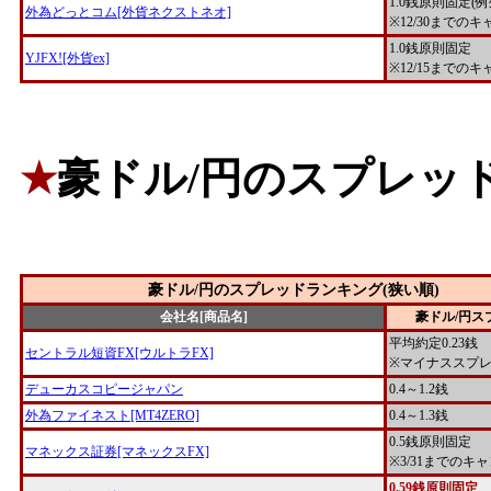
1.0銭原則固定(
外為どっとコム[外貨ネクストネオ]
※12/30までの
1.0銭原則固定
YJFX![外貨ex]
※12/15までの
豪ドル/円のスプレッド
★
豪ドル/円のスプレッドランキング(狭い順)
会社名[商品名]
豪ドル/円ス
平均約定0.23銭
セントラル短資FX[ウルトラFX]
※マイナススプ
デューカスコピージャパン
0.4～1.2銭
外為ファイネスト[MT4ZERO]
0.4～1.3銭
0.5銭原則固定
マネックス証券[マネックスFX]
※3/31までのキ
0.59銭原則固定