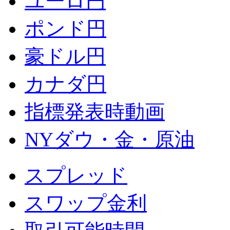
ユーロ円
ポンド円
豪ドル円
カナダ円
指標発表時動画
NYダウ・金・原油
スプレッド
スワップ金利