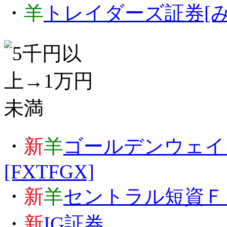
・
羊
トレイダーズ証券[み
・
新
羊
ゴールデンウェイジ
[FXTFGX]
・
新
羊
セントラル短資Ｆ
・
新
IG証券