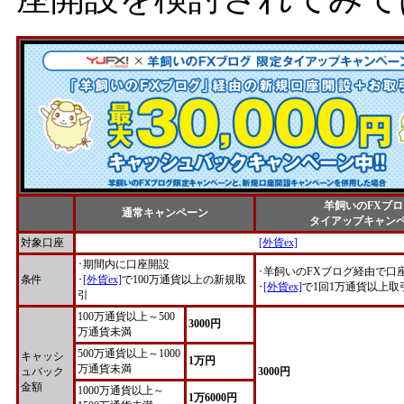
羊飼いのFXブロ
通常キャンペーン
タイアップキャン
対象口座
[外貨ex]
･期間内に口座開設
･羊飼いのFXブログ経由で口
条件
･
[外貨ex]
で100万通貨以上の新規取
･
[外貨ex]
で1回1万通貨以上取
引
100万通貨以上～500
3000円
万通貨未満
500万通貨以上～1000
キャッシ
1万円
万通貨未満
ュバック
3000円
金額
1000万通貨以上～
1万6000円