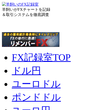
羊飼いがFXチャートを記録
＆取引システムを徹底調査
FX記録室TOP
ドル円
ユーロドル
ポンドドル