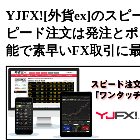
YJFX![外貨ex]の
ピード注文は発注とポ
能で素早いFX取引に