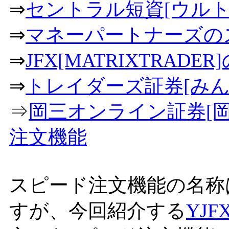
⇒
セントラル短資[ウルト
⇒
マネーパートナーズの
⇒
JFX[MATRIXTRAD
⇒
トレイダーズ証券[みん
⇒
岡三オンライン証券[岡
注文機能
スピード注文機能の名称
すが、今回紹介する
YJF