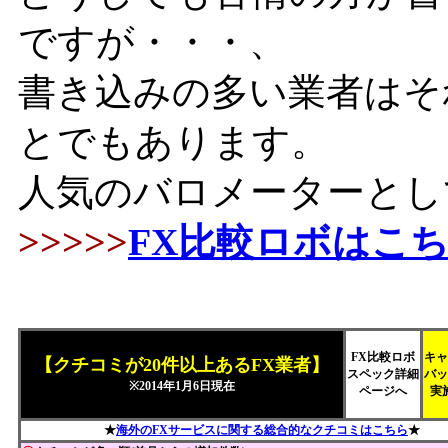
ですが・・・、
書き込みの多い業者はそ
とでもあります。
人気のバロメーターとし
>>>>>
FX比較ロボはこ
FX比較ロボ
キャ
【クチコミが20件以上あるFX業者】
スペック詳細
バッ
※2014年1月6日現在
ページへ
実
★
海外のFXサービスに関する総合的なクチコミはこちら
★