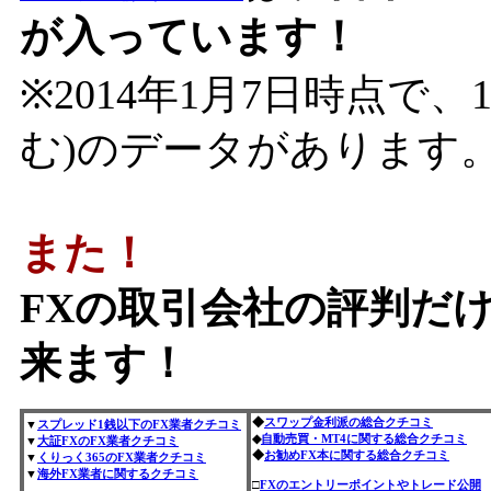
が入っています！
※2014年1月7日時点で、
む)のデータがあります
また！
FXの取引会社の評判だ
来ます！
◆
スワップ金利派の総合クチコミ
▼
スプレッド1銭以下のFX業者クチコミ
◆
自動売買・MT4に関する総合クチコミ
▼
大証FXのFX業者クチコミ
◆
お勧めFX本に関する総合クチコミ
▼
くりっく365のFX業者クチコミ
▼
海外FX業者に関するクチコミ
□
FXのエントリーポイントやトレード公開