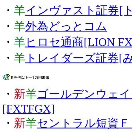
・
羊
インヴァスト証券[ト
・
羊
外為どっとコム
・
羊
ヒロセ通商[LION FX
・
羊
トレイダーズ証券[み
・
新
羊
ゴールデンウェイジ
[FXTFGX]
・
新
羊
セントラル短資Ｆ