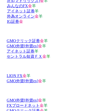
JFX[マトリックス]
金
羊
みんなのFX
金
羊
アイネット証券
羊
外為オンライン
金
羊
IG証券
金
GMOクリック証券
金
羊
GMO外貨[外貨ex]
金
羊
アイネット証券
羊
セントラル短資ＦＸ
金
羊
LION FX
金
羊
GMO外貨[外貨ex]
金
羊
GMO外貨[外貨ex]
金
羊
FXブロードネット
金
羊
GMOクリック証券
金
羊