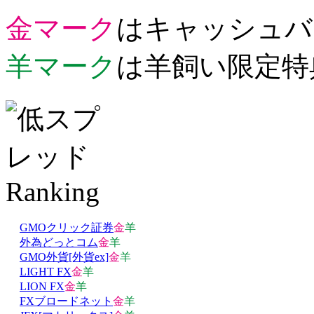
金マーク
はキャッシュバ
羊マーク
は羊飼い限定特
GMOクリック証券
金
羊
外為どっとコム
金
羊
GMO外貨[外貨ex]
金
羊
LIGHT FX
金
羊
LION FX
金
羊
FXブロードネット
金
羊