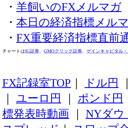
・
羊飼いのFXメルマガ
・
本日の経済指標メル
・
FX重要経済指標直前
チャートは
IG証券
、
GMOクリック証券
、
ゲインキャピタル・
FX記録室TOP
｜
ドル円
｜
ユーロ円
｜
ポンド円
標発表時動画
｜
NYダウ