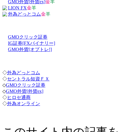
GMO外貨[外貨ex]
金
羊
LION FX
金
羊
外為どっとコム
金
羊
GMOクリック証券
IG証券[FXバイナリー]
GMO外貨[オプトレ!]
◇
外為どっとコム
◇
セントラル短資ＦＸ
◇
GMOクリック証券
◇
GMO外貨[外貨ex]
◇
ヒロセ通商
◇
外為オンライン
このサイト内の記事を