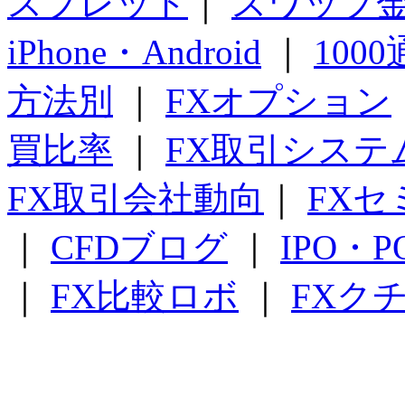
スプレッド
｜
スワップ
iPhone・Android
｜
100
方法別
｜
FXオプション
買比率
｜
FX取引システ
FX取引会社動向
｜
FXセ
｜
CFDブログ
｜
IPO・
｜
FX比較ロボ
｜
FXク