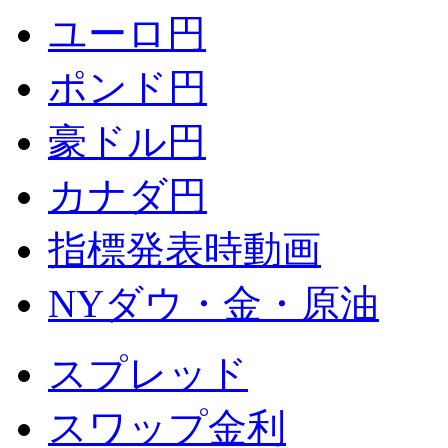
ユーロ円
ポンド円
豪ドル円
カナダ円
指標発表時動画
NYダウ・金・原油
スプレッド
スワップ金利