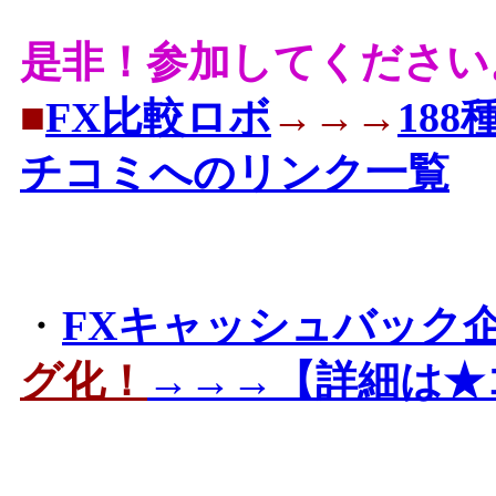
是非！参加してください
■
FX比較ロボ
→→→
18
チコミへのリンク一覧
・
FXキャッシュバック
グ化！
→→→【詳細は★