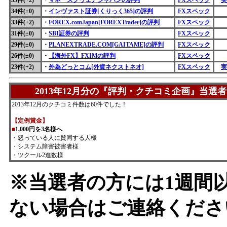
34件(±0)
・
インヴァスト証券[くりっく365]の評判
FXスペック
33件(+2)
・
FOREX.comJapan[FOREXTrader]の評判
FXスペック
31件(±0)
・
SBI証券の評判
FXスペック
29件(±0)
・
PLANEXTRADE.COM[GAITAME]の評判
FXスペック
26件(±0)
・
【海外FX】FXIMの評判
FXスペック
23件
(
+2)
・
外為どっとコム[外貨ネクストネオ]
FXスペック
実
2013年12月分の『評判・クチコミ企画』当選者
2013年12月のクチコミ件数は60件でした！
【定例賞金】
■
1,000円を3名様へ
・怒っている人に賛同する人様
・システム障害被害者様
・ツクール2進数様
※当選者の方には1週間
ない場合はご連絡くださ