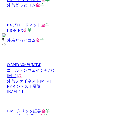
外為どっとコム
金
羊
FXブロードネット
金
羊
LION FX
金
羊
外為どっとコム
金
羊
OANDA証券[MT4]
ゴールデンウェイジャパン
[MT4]
金
外為ファイネスト[MT4]
EZインベスト証券
[EZMT4]
GMOクリック証券
金
羊