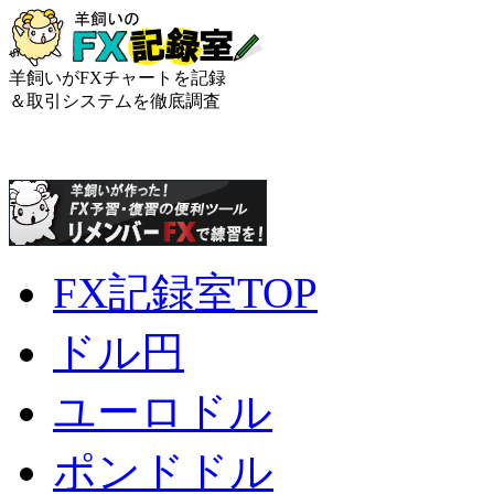
羊飼いがFXチャートを記録
＆取引システムを徹底調査
FX記録室TOP
ドル円
ユーロドル
ポンドドル