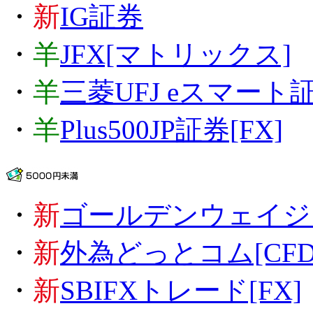
・
新
IG証券
・
羊
JFX[マトリックス]
・
羊
三菱UFJ eスマート証
・
羊
Plus500JP証券[FX]
・
新
ゴールデンウェイジャパ
・
新
外為どっとコム[CFD
・
新
SBIFXトレード[FX]