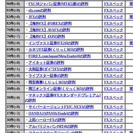
96件(±0)
・
FXCMジャパン証券[MT4口座]の評判
FXスペック
実
91件(±0)
・
efx.comの評判
FXスペック
82件(±0)
・
JFXの評判
FXスペック
実
82件(±0)
・
【海外FX】iFOREXの評判
FXスペック
79件(±0)
・
【海外FX】AVAFXの評判
FXスペック
79件(+7)
・
【海外FX】4XPの評判
FXスペック
78件(±0)
・
インヴァスト証券[FX24]の評判
FXスペック
実
65件(±0)
・
カネツFX証券[くりっく365]の評判
FXスペック
59件(±0)
・
FOREX.comJapan[MetaTrader4]の評判
FXスペック
53件(±0)
・
アイネット証券の評判
FXスペック
49件(+1)
・
大和証券[ダイワFX]の評判
FXスペック
48件(±0)
・
ライブスター証券の評判
FXスペック
43件(±0)
・
岡安商事[くりっく365]の評判
FXスペック
39件(±0)
・
岡三オンライン証券[くりっく365]の評判
FXスペック
実
・
マネックス証券[FXスタンダード/プレミアム]
39件(±0)
FXスペック
の評判
37件(±0)
・
サイバーエージェントFX[C-NEX]の評判
FXスペック
37件(+2)
・
OANDAJAPAN[fxTrade]の評判
FXスペック
36件(±0)
・
上田ハーローFXの評判
FXスペック
35件(+1)
・
アルパリジャパン[MT4]の評判
FXスペック
35件(+2)
・
マネースクウェアジャパンの評判
FXスペック
実