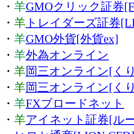
・
羊
GMOクリック証券[F
・
羊
トレイダーズ証券[LIG
・
羊
GMO外貨[外貨ex]
・
羊
外為オンライン
・
羊
岡三オンライン[くり
・
羊
岡三オンライン[くりっ
・
羊
FXブロードネット
・
羊
アイネット証券[ル