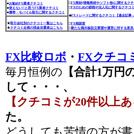
□
FX商材(情報商材やソフト他)に関するク
■
お勧めFX業者クチコミ
□
FXのための節税や法人化に関するクチコ
■
使えない!!と思うFX業者クチコミ
■
携帯・モバイル取引に関するクチコミ
◆
FXトレードに関するクチコミ【過去記事
★
取引会社別のクチコミ一覧はこちら
□
FX相談室
★
クチコミ企画の現金当選者はこちら
□
新たな掲示板設立要望や運営に対する意見
FX比較ロボ
・
FXクチコ
毎月恒例の
【合計1万円
して・・・、
【クチコミが20件以上あ
た。
どうしても苦情の方が書