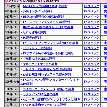
◎
クチコミが多い順(前月からの増加件数)
1335件(+1)
・
GMOクリック証券[FXネオ]の評判
FXスペック
実
902件(±0)
・
外為オンラインの評判
FXスペック
実
617件(+4)
・
DMM.com証券[DMMFX]の評判
FXスペック
実
419件(±0)
・
FXトレーディングシステムズの評判
FXスペック
実
385件(±0)
・
DMM.com証券[外為ジャパンFX]の評判
FXスペック
実
369件(+9)
・
ヒロセ通商の評判
FXスペック
実
320件(+1)
・
IG証券の評判
FXスペック
263件(±0)
・
FXトレードフィナンシャル[高速FX]の評判
FXスペック
実
262件(±0)
・
SBIFXトレードの評判
FXスペック
実
251件(+1)
・
FXプライムbyGMO[選べる外貨]の評判
FXスペック
実
238件(±0)
・
【海外FX】FXDDの評判
FXスペック
実
231件(+6)
・
マネーパートナーズの評判
FXスペック
実
225件(+1)
・
トレイダーズ証券[みんなのFX]の評判
FXスペック
実
212件(±0)
・
ひまわり証券[レギュラー口座]の評判
FXスペック
・
FXCMジャパン証券[スタンダード/プレミア
200件(+16)
FXスペック
実
ム]の評判
180件(+2)
・
サイバーエージェントFX[外貨ex]の評判
FXスペック
実
149件(±0)
・
サクソバンクFX証券の評判
FXスペック
110件(±0)
・
セントラル短資FX[ダイレクトプラス]の評判
FXスペック
実
103件(+1)
・
ひまわり証券[ディールFX]の評判
FXスペック