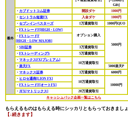
[+11000円
Gift]
・
カブドットコム証券
開設ダケ
1000円
・
セントラル短資FX
入金ダケ
1000円
・
セブンインベスターズ
1万通貨取引
1000円QUO
・
FXトレードF[HIGH・LOW]
オプション購入
・
FXトレードF
番外
[HIGH・LOW MAJOR]
5000円
・
SBI証券
3万通貨取引
・
FXトレーディングS
5万通貨取引
・
マネックスFX[プレミアム]
10万通貨取引
・
楽天FX
5000楽天P
・
マネックス証券
3万通貨取引
6000円
・
ヒロセ通商[LION FX]
10万通貨取引
・
FXトレードF[オートFX]
10000円
・
JFX[マトリックス]
20万通貨取引
キャッシュバック企画一覧はこちら
もらえるものはもらえる時にシッカリともらっておきましょ
【↓続きます】