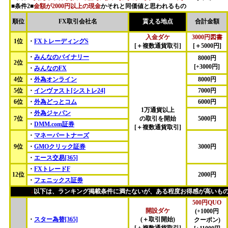
■条件2■
金額が2000円以上の現金
かそれと同価値と思われるもの
順位
FX取引会社名
貰える地点
合計金額
入金ダケ
3000円図書
1位
・
FXトレーディングS
[＋複数通貨取引]
[＋5000円]
・
みんなのバイナリー
8000円
2位
[+3000円]
・
みんなのFX
4位
・
外為オンライン
8000円
5位
・
インヴァスト[シストレ24]
7000円
6位
・
外為どっとコム
6000円
1万通貨以上
・
外為ジャパン
7位
の取引を開始
5000円
・
DMM.com証券
[＋複数通貨取引]
・
マネーパートナーズ
9位
・
GMOクリック証券
3000円
・
エース交易[365]
・
FXトレードF
12位
2000円
・
フェニックス証券
↓
以下は、ランキング掲載条件に満たないが、ある程度お得感が高いも
500円QUO
開設ダケ
(+1000円
・
スター為替[365]
(＋取引開始)
クーポン)
[＋複数通貨取引]