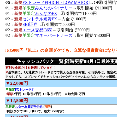
3/6→
新規
FXトレードF[HIGH・LOW MAJOR]
→OP取引開始で
4/1→
新規
羊限定
みんなのバイナリー
→取引開始で11000円
4/1→
新規
羊限定
みんなのFX
→取引開始で11000円
4/2→
新規
セントラル短資FX
→入金で1000円
4/2→
新規
SBI証券
→取引開始で5000円
4/2→
新規
エース交易[365]
→取引開始で3000円
4/2→
新規
羊限定
マネーパートナーズ
→取引開始で3000円
↓の5000円『以上』の企画ダケでも、立派な投資資金にな
キャッシュバック一覧(随時更新■4月3日最終更新
有利な企画だけを厳選しています！
※
基本的に、1万通貨のトレードまでで貰える企画を対象。それ以外は、規定の
ドをしても、スプレッドでキャッシュバックがマイナスにならないモノを掲載
▼22,000円
羊限定
FXトレードF
↑増額
2千円+OP取引5千円+OP取引5千円＋自動売買1万円
▼12,500円
羊限定
スター為替証券[365]
[
開設
]
↑
開設ダケで500円QUOで、最大12500円に