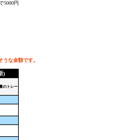
5000円
りそうな金額です。
)
量のトレー
。