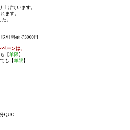
り上げています。
されます。
した。
引開始で3000円
ンペーンは、
でも【
羊限
】
始でも【
羊限
】
分QUO