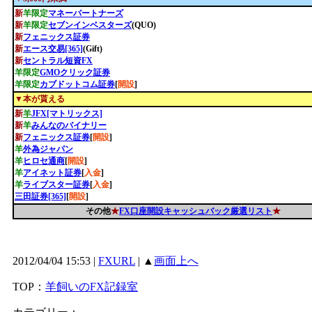
新
羊限定
マネーパートナーズ
新
羊限定
セブンインベスターズ
(QUO)
新
フェニックス証券
新
エース交易[365]
(Gift)
新
セントラル短資FX
羊限定
GMOクリック証券
羊限定
カブドットコム証券
[
開設
]
▼本が貰える
新
羊
JFX[マトリックス]
新
羊
みんなのバイナリー
新
フェニックス証券
[
開設
]
羊
外為ジャパン
羊
ヒロセ通商
[
開設
]
羊
アイネット証券
[
入金
]
羊
ライブスター証券
[
入金
]
三田証券[365]
[
開設
]
その他
★
FX口座開設キャッシュバック厳選リスト
★
2012/04/04 15:53 |
FXURL
| ▲
画面上へ
TOP：
羊飼いのFX記録室