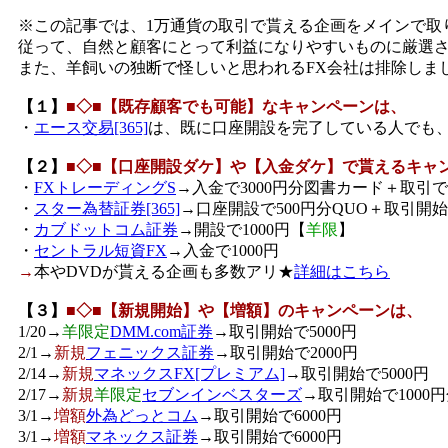
※この記事では、1万通貨の取引で貰える企画をメインで取
従って、自然と顧客にとって利益になりやすいものに厳選
また、羊飼いの独断で怪しいと思われるFX会社は排除しま
【１】
■◇■【既存顧客でも可能】なキャンペーンは、
・
エース交易[365]
は、既に口座開設を完了している人でも、取
【２】
■◇■【口座開設ダケ】や【入金ダケ】で貰えるキャ
・
FXトレーディングS
→入金で3000円分図書カード＋取引
・
スター為替証券[365]
→口座開設で500円分QUO＋取引開
・
カブドットコム証券
→開設で1000円【
羊限
】
・
セントラル短資FX
→入金で1000円
→
本やDVDが貰える企画も多数アリ★
詳細はこちら
【３】
■◇■【新規開始】や【増額】のキャンペーンは、
1/20→
羊限定
DMM.com証券
→取引開始で5000円
2/1→
新規
フェニックス証券
→取引開始で2000円
2/14→
新規
マネックスFX[プレミアム]
→取引開始で5000円
2/17→
新規
羊限定
セブンインベスターズ
→取引開始で1000円
3/1→
増額
外為どっとコム
→取引開始で6000円
3/1→
増額
マネックス証券
→取引開始で6000円