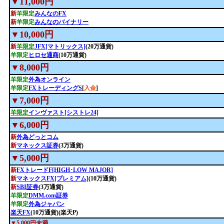
▼11,000円
新
羊限定
みんなのFX
新
羊限定
みんなのバイナリー
▼10,000円
新
羊限定
JFX[マトリックス]
(20万通貨)
羊限定
ヒロセ通商
(10万通貨)
▼8,000円
羊限定
外為オンライン
羊限定
FXトレーディングS
[
入金
]
▼7,000円
羊限定
インヴァスト[シストレ24]
▼6,000円
新
外為どっとコム
新
マネックス証券
(3万通貨)
▼5,000円
新
FXトレードF[HIGH･LOW MAJOR]
新
マネックスFX[プレミアム]
(10万通貨)
新
SBI証券
(3万通貨)
羊限定
DMM.com証券
羊限定
外為ジャパン
楽天FX
(10万通貨)(楽天P)
▼5,000円未満