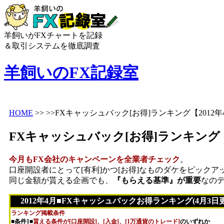
羊飼いがFXチャートを記録
＆取引システムを徹底調査
羊飼いのFX記録室
HOME
>> >>FXキャッシュバック[お得]ランキング【2012年
FXキャッシュバック[お得]ランキング【2
今月もFX会社のキャンペーンを全業者チェック
。
口座開設者にとって[有利]かつ[お得]なものダケをピック
同じ金額が貰える企画でも、
『もらえる基準』が重要
なの
2012年4月■FXキャッシュバックお得ランキング(4月3日
ランキング掲載条件
■条件1■
貰える条件が[口座開設]、[入金]、[1万通貨のトレード]
のいずれか