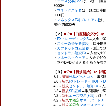
・
エース交易[365]
は、既に口座
3000円
・
マネックス証券
は、既に口座
6000円
・
マネックスFX[プレミアム]
は、
開始で5000円
【２】
■◇■【口座開設ダケ】や
・
FXトレーディングS
→入金で3
・
スター為替証券[365]
→口座開設
・
カブドットコム証券
→開設で1
・
セントラル短資FX
→入金で10
・
マネースクウェア
→入金で100
→
本やDVDが貰える企画も多数
【３】
■◇■【新規開始】や【増
3/1→
増額
外為どっとコム
→取引開
3/6→
新規
FXトレードF[HIGH・L
4/2→
新規
セントラル短資FX
→入
4/2→
新規
SBI証券
→取引開始で50
4/2→
新規
エース交易[365]
→取引開
4/2→
新規
羊限定
マネーパートナ
4/2→
新規
羊限定
マネースクウェ