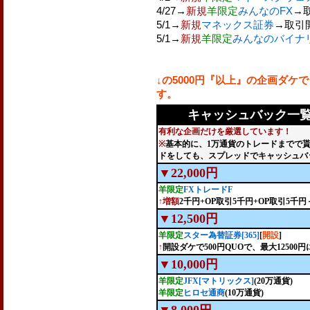
4/27→
新規
羊限定
みんなのFX
→取
5/1→
新規
マネックス証券
→取引開
5/1→
新規
羊限定
みんなのバイナ
↓の5000円『以上』の企画ダ
す。
キャッシュバック一覧(
有利な企画だけを厳選しています！
※
基本的に、1万通貨のトレードまでで
ドをしても、スプレッドでキャッシュバ
▼22,000円
羊限定
FXトレードF
↑増額
2千円+OP取引5千円+OP取引5千
▼12,500円
羊限定
スター為替証券[365]
[
開設
]
↑
開設ダケで500円QUOで、最大12500円
▼10,000円
羊限定
JFX[マトリックス]
(20万通貨)
羊限定
ヒロセ通商
(10万通貨)