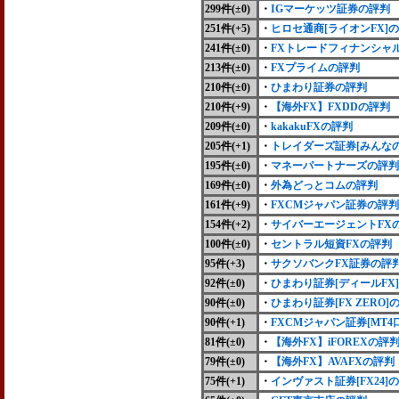
299件(
±0
)
・
IGマーケッツ証券の評判
251件(+5)
・
ヒロセ通商[ライオンFX]
241件(
±0
)
・
FXトレードフィナンシャ
213件(
±0
)
・
FXプライムの評判
210件(±0)
・
ひまわり証券の評判
210件(+9)
・
【海外FX】FXDDの評判
209件(
±0
)
・
kakakuFXの評判
205件(+1)
・
トレイダーズ証券[みんなの
195件(
±0
)
・
マネーパートナーズの評判
169件(±0)
・
外為どっとコムの評判
161件(+9)
・
FXCMジャパン証券の評判
154件(+2)
・
サイバーエージェントFX
100件(±0)
・
セントラル短資FXの評判
95件(+3)
・
サクソバンクFX証券の評
92件(±0)
・
ひまわり証券[ディールFX
90件(±0)
・
ひまわり証券[FX ZERO]
90件(+1)
・
FXCMジャパン証券[MT4
81件(±0)
・
【海外FX】iFOREXの評
79件(±0)
・
【海外FX】AVAFXの評判
75件(+1)
・
インヴァスト証券[FX24]