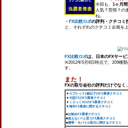
今回も、
1ヶ月間
人気？苦情？の
ね。
・
FX比較ロボ
の評判・クチコミ
と、それぞれのクチコミ企画を
FX比較ロボ
は、日本のFXサー
※2012年5月8日時点で、209種
す。
また！
FXの取引会社の評判だけでなく
▼
スプレッド1銭以下のFX業者クチコミ
▼
大証FXのFX業者クチコミ
▼
くりっく365のFX業者クチコミ
▼
海外FX業者に関するクチコミ
■
お勧めFX業者クチコミ
■
使えない!!と思うFX業者クチコミ
■
携帯・モバイル取引に関するクチコミ