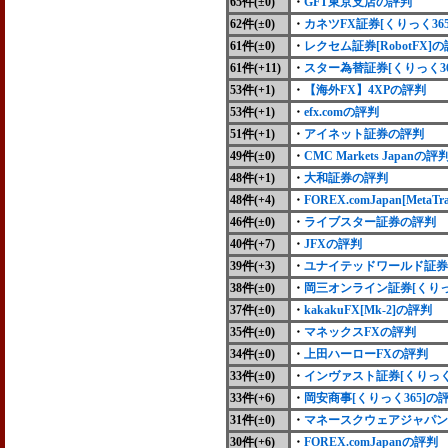
65件(
±0
)
・
GFT東京支店の評判
62件(±0)
・
カネツFX証券[くりっく36
61件(±0)
・
レクセム証券[RobotFX]
61件(+11)
・
スター為替証券[くりっく36
53件(+1)
・
【海外FX】4XPの評判
53件(+1)
・
efx.comの評判
51件(+1)
・
アイネット証券の評判
49件(±0)
・
CMC Markets Japanの評
48件(+1)
・
大和証券の評判
48件(+4)
・
FOREX.comJapan[MetaT
46件(±0)
・
ライブスター証券の評判
40件(+7)
・
JFXの評判
39件(+3)
・
ユナイテッドワールド証券
38件(
±0
)
・
岡三オンライン証券[くりっ
37件(±0)
・
kakakuFX[Mk-2]の評判
35件(±0)
・
マネックスFXの評判
34件(±0)
・
上田ハーローFXの評判
33件(±0)
・
インヴァスト証券[くりっく
33件(+6)
・
岡安商事[くりっく365]の
31件(±0)
・
マネースクウェアジャパン
30件(+6)
・
FOREX.comJapanの評判