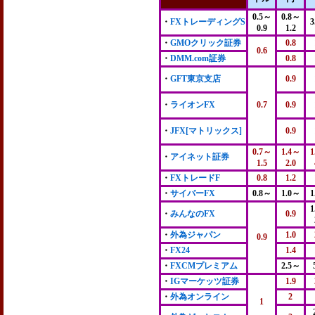
0.5～
0.8～
・
FXトレーディングS
3
0.9
1.2
・
GMOクリック証券
0.8
0.6
・
DMM.com証券
0.8
・
GFT東京支店
0.9
・
ライオンFX
0.7
0.9
・
JFX[マトリックス]
0.9
0.7～
1.4～
1
・
アイネット証券
1.5
2.0
・
FXトレードF
0.8
1.2
・
サイバーFX
0.8～
1.0～
1
1
・
みんなのFX
0.9
・
外為ジャパン
1.0
0.9
・
FX24
1.4
・
FXCMプレミアム
2.5～
・
IGマーケッツ証券
1.9
・
外為オンライン
2
1