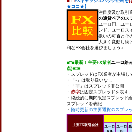
■□□
FXキャッシュバック企画を
★ココ★】
注目度及び取引
の通貨ペアのス
ユーロ円、ユー
ンド、ユーロス
扱いの可否とそ
大きく変動し続
利なFX会社を選びましょう♪
■□■最新！主要FX業者
ユーロ絡
点)■□■
・スプレッドはFX業者が主張し
・「-」は取り扱いなし
・「非」はスプレッド非公開
・
赤字
は固定スプレッドを表す
・継続的に期間限定スプレッド縮
スプレッドを表記
・
随時更新の主要通貨のスプレ
主要FX取引会社
ユーロ
ユーロ
豪
ドル
円