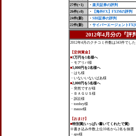
27件(+1)
・
楽天証券の評判
26件(±0)
・
【海外FX】FXIMの評判
24件(新)
・
SBI証券の評判
22件(新)
・
サイバーエージェントFX[C
2012年4月分の『
2012年4月のクチコミ件数は343件でし
【定例賞金】
■
1万円を1名様へ
・モアリバ様
■
5,000円を2名様へ
・はち様
・いないいないばあ様
■
2,000円を5名様へ
・突然ですが様
・ＢＡＧＵＳ様
・訴訟様
・tombey様
・mause様
【おまけ】
■
特別賞(いっぱい書いてくれたで賞)
※書き込み件数上位10名から2名を抽選
・apo様