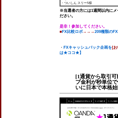
・ついしん スリーS様
※当選者の方には1週間以内にメ
ださい。
是非！参加してください。
■
FX比較ロボ
→→→
209種類の
・
FXキャッシュバック企画を
[
は★ココ★】
[1通貨から取引可
プ金利が秒単位で付
いに日本で本格始