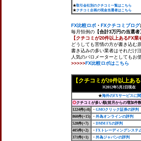
★
取引会社別のクチコミ一覧はこちら
★
クチコミ企画の現金当選者はこちら
FX比較ロボ
・
FXクチコミブログ
毎月恒例の
【合計3万円の当選
【クチコミが20件以上あるFX業
どうしても苦情の方が書き込む
書き込みの多い業者はそれだけ
人気のバロメーターとしてもお
>>>>>
FX比較ロボはこちら
【クチコミが20件以上ある
※2012年5月2日現在
★
海外のFXサービスに
◎
クチコミが多い順(前月からの増加件数
1224件(±0)
・
GMOクリック証券の評判
860件
(+15)
・
外為オンラインの評判
528件(+7)
・
DMM FXの評判
405件(+2)
・
FXトレーディングシステ
371件
(+1)
・
外為ジャパンの評判