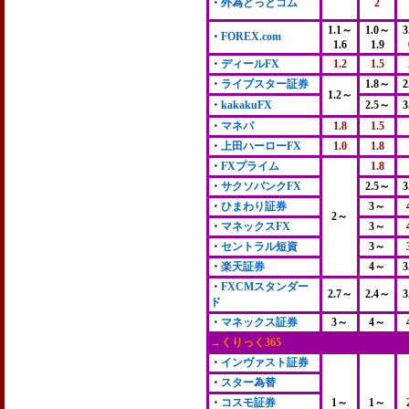
・
外為どっとコム
2
1.1～
1.0～
3
・
FOREX.com
1.6
1.9
・
ディールFX
1.2
1.5
・
ライブスター証券
1.8～
2
1.2～
・
kakakuFX
2.5～
3
・
マネパ
1.8
1.5
・
上田ハーローFX
1.0
1.8
・
FXプライム
1.8
・
サクソバンクFX
2.5～
3
・
ひまわり証券
3～
2～
・
マネックスFX
3～
・
セントラル短資
3～
・
楽天証券
4～
3
・
FXCMスタンダー
2.7～
2.4～
3
ド
・
マネックス証券
3～
4～
→くりっく365
・
インヴァスト証券
・
スター為替
・
コスモ証券
1～
1～