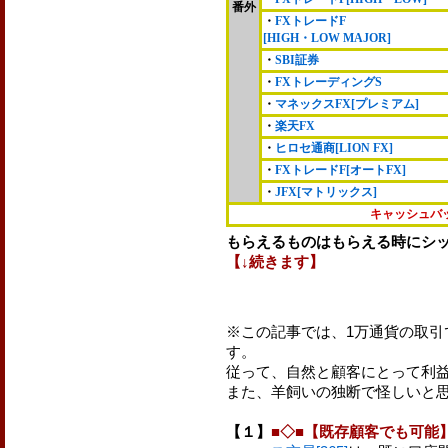
番外
・
FXトレードF
[HIGH・LOW MAJOR]
・
SBI証券
・
FXトレーディングS
・
マネックスFX[プレミアム]
・
楽天FX
・
ヒロセ通商[LION FX]
・
FXトレードF[オートFX]
・
JFX[マトリックス]
キャッシュバ
もらえるものはもらえる時にシッ
【↓続きます】
※この記事では、1万通貨の取引
す。
従って、自然と顧客にとって利
また、羊飼いの独断で怪しいと思
【１】
■◇■【既存顧客でも可能