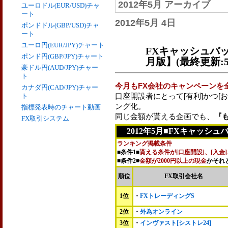
2012年5月 アーカイブ
ユーロドル(EUR/USD)チャ
ート
2012年5月 4日
ポンドドル(GBP/USD)チャ
ート
ユーロ円(EUR/JPY)チャート
FXキャッシュバッ
ポンド円(GBP/JPY)チャート
月版】(最終更新:5
豪ドル円(AUD/JPY)チャー
ト
今月もFX会社のキャンペーンを
カナダ円(CAD/JPY)チャー
口座開設者にとって[有利]かつ[
ト
ング化。
指標発表時のチャート動画
同じ金額が貰える企画でも、
『
FX取引システム
2012年5月■FXキャッシュ
ランキング掲載条件
■条件1■
貰える条件が[口座開設]、[入金]
■条件2■
金額が2000円以上の現金
かそれ
順位
FX取引会社名
1位
・
FXトレーディングS
2位
・
外為オンライン
3位
・
インヴァスト[シストレ24]