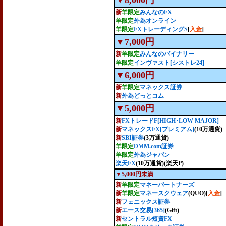
▼8,000円
新
羊限定
みんなのFX
羊限定
外為オンライン
羊限定
FXトレーディングS
[
入金
]
▼7,000円
新
羊限定
みんなのバイナリー
羊限定
インヴァスト[シストレ24]
▼6,000円
新
羊限定
マネックス証券
新
外為どっとコム
▼5,000円
新
FXトレードF[HIGH･LOW MAJOR]
新
マネックスFX[プレミアム]
(10万通貨)
新
SBI証券
(3万通貨)
羊限定
DMM.com証券
羊限定
外為ジャパン
楽天FX
(10万通貨)(楽天P)
▼5,000円未満
新
羊限定
マネーパートナーズ
新
羊限定
マネースクウェア
(QUO)[
入金
]
新
フェニックス証券
新
エース交易[365]
(Gift)
新
セントラル短資FX