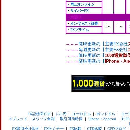
・
岡三オンライン
・
サイバーFX
→大証FX
・
インヴァスト証券
1～
1～
・
FXプライム
→→→
随時更新の【主要FX会社
→→→
毎週更新の【主要FX会社
→→→
随時更新の【
1000通貨
→→→
随時更新の【
iPhone・A
FX記録室TOP
｜
ドル円
｜
ユーロドル
｜
ポンドドル
｜
ユー
スプレッド
｜
スワップ金利
｜
取引可能時間
｜
iPhone・Android
｜
10
FX取引会社動向
｜
FXセミナー
｜
FX比較
｜
CFD比較
｜
CFDブログ