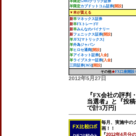
羊限定
GMOクリック証券
羊限定
カブドットコム証券
[
開設
]
▼本が貰える
新
羊
マネックス証券
新
羊
FXトレードF
新
羊
みんなのバイナリー
新
フェニックス証券
[
開設
]
羊
JFX[マトリックス]
羊
外為ジャパン
羊
ヒロセ通商
[
開設
]
羊
アイネット証券
[
入金
]
羊
ライブスター証券
[
入金
]
三田証券[365]
[
開設
]
その他
★
FX口座開
2012年5月27日
『FX会社の評判・
当選者』と『投稿
で計3万円]
毎月、実施中の
画！！
『
2012年4月分