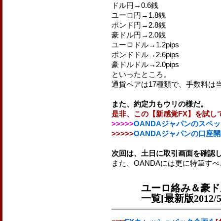
ドル円→0.6銭
ユーロ円→1.8銭
ポンド円→2.8銭
豪ドル円→2.0銭
ユーロドル→1.2pips
ポンドドル→2.6pips
豪ドルドル→2.0pips
といったところ。
通貨ペアは17種類で、手数料は当
また、約定力もウリの様だ。
是非、この【新感覚FX】を試し
>>>>>
OANDAジャパンのスペ
>>>>>
OANDAジャパンの口座
次回は、土日に取引画面を確認
また、OANDAには更に特筆す
ユーロ絡み＆豪ド
一覧[最新版2012/5/