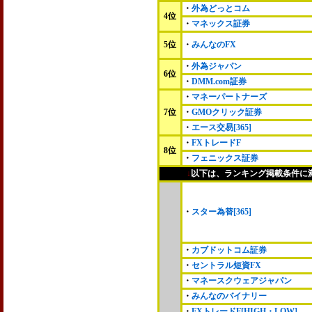
・
外為どっとコム
4位
・
マネックス証券
5位
・
みんなのFX
・
外為ジャパン
6位
・
DMM.com証券
・
マネーパートナーズ
7位
・
GMOクリック証券
・
エース交易[365]
・
FXトレードF
8位
・
フェニックス証券
↓
以下は、ランキング掲載条件に
・
スター為替[365]
・
カブドットコム証券
・
セントラル短資FX
・
マネースクウェアジャパン
・
みんなのバイナリー
・
FXトレードF[HIGH・LOW]